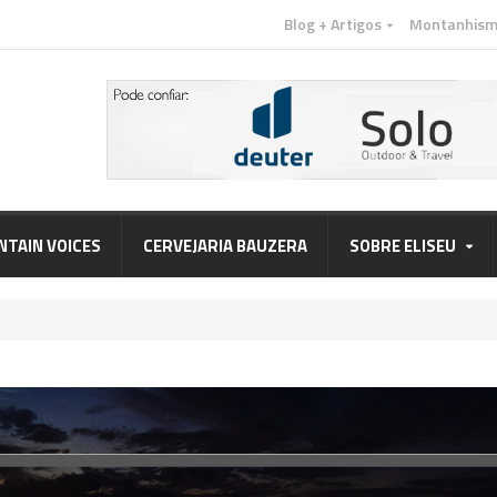
Blog + Artigos
Montanhis
TAIN VOICES
CERVEJARIA BAUZERA
SOBRE ELISEU
e eu iniciamos a websérie Profissão Montanhista, um projeto que nos co