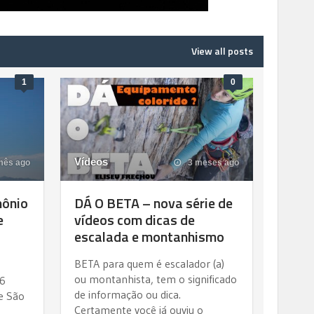
View all posts
1
0
Vídeos
mês ago
3 meses ago
mônio
DÁ O BETA – nova série de
e
vídeos com dicas de
escalada e montanhismo
BETA para quem é escalador (a)
ou montanhista, tem o significado
26
de informação ou dica.
de São
Certamente você já ouviu o