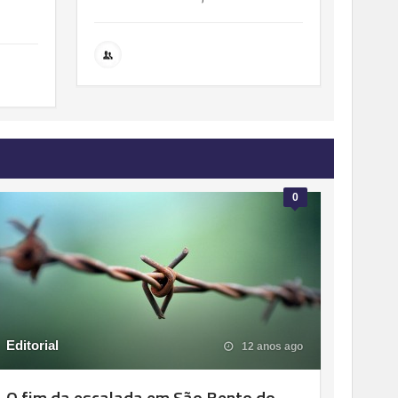
0
Editorial
12 anos ago
O fim da escalada em São Bento do