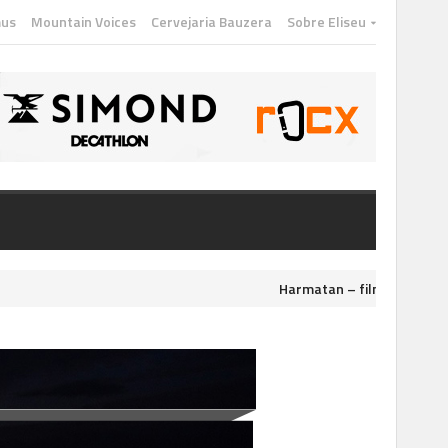
mus
Mountain Voices
Cervejaria Bauzera
Sobre Eliseu
Harmatan – filme disponível para
nsumiu mais de 16 meses de planejamento e trabalho, captando o dia-a-d