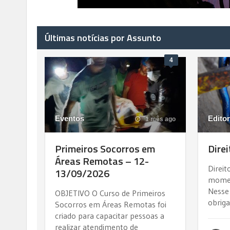
Últimas notícias por Assunto
4
Eventos
Editor
1 mês ago
Primeiros Socorros em
Dire
Áreas Remotas – 12-
Direit
13/09/2026
momen
Nesse
OBJETIVO O Curso de Primeiros
obriga
Socorros em Áreas Remotas foi
criado para capacitar pessoas a
realizar atendimento de