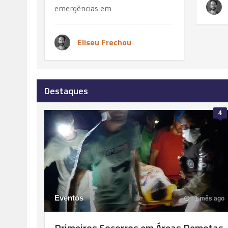
emergências em
Eliseu Frechou
Destaques
4
Eventos
1 mês ago
Primeiros Socorros em Áreas Remotas