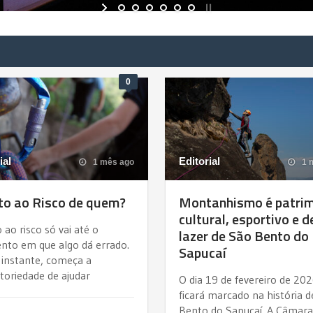
0
ial
Editorial
1 mês ago
1 
ito ao Risco de quem?
Montanhismo é patri
cultural, esportivo e d
o ao risco só vai até o
lazer de São Bento do
to em que algo dá errado.
Sapucaí
 instante, começa a
toriedade de ajudar
O dia 19 de fevereiro de 20
ficará marcado na história 
Bento do Sapucaí. A Câmara