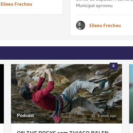
Eliseu Frechou
Municipal aprovou
Eliseu Frechou
0
Podcast
6 anos ago
ON THE ROCKS com THIAGO BALEN